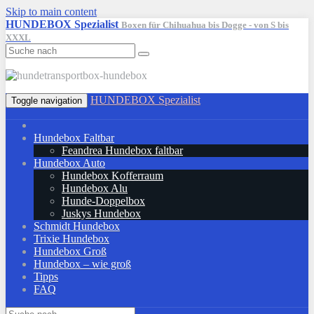
Skip to main content
HUNDEBOX Spezialist
Boxen für Chihuahua bis Dogge - von S bis
XXXL
HUNDEBOX Spezialist
Toggle navigation
Hundebox Faltbar
Feandrea Hundebox faltbar
Hundebox Auto
Hundebox Kofferraum
Hundebox Alu
Hunde-Doppelbox
Juskys Hundebox
Schmidt Hundebox
Trixie Hundebox
Hundebox Groß
Hundebox – wie groß
Tipps
FAQ