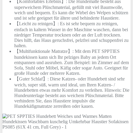
【Komfortables Erlebnis】: Die Hundematte besteht aus
superweichem Plüschmaterial, gefüllt mit viel Baumwolle,
weich und bequem. Es kann die Wirbel des Welpen schützen
und ist sehr geeignet für ältere und behinderte Haustiere.
【Leicht zu reinigen】: Es ist sehr bequem zu reinigen,
einfach in kaltem Wasser in der Maschine waschen, dann bei
niedriger Temperatur trocknen oder an der Luft trocknen.
Dies hilft, das Haus geruchsfrei, pelzfrei und schuppenfrei zu
halten.
【Multifunktionale Matratze】: Mit dem PET SPPTIES
hundekissen kann sich Ihr pelziges Baby an jedem Ort
entspannen und ausruhen. Zum Beispiel: im Zimmer auf dem
Sofa, Stuhl oder Möbel, Käfig oder sogar Auto. Geeignet für
große Hunde oder mehrere Katzen.
【Guter Schlaf】: Diese Katzen- oder Hundebett sind sehr
weich, super süß, warm und ideal, um Ihren Katzen- /
Hundebetten etwas mehr Komfort zu verleihen. Hinweis: Die
Hundeunterlage besteht aus weichem Plüschmaterial. Bitte
verhindern Sie, dass Haustiere impulsiv die
Hundekäfigmatratze zerreißen oder kauen.