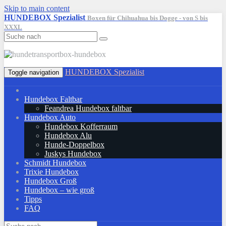
Skip to main content
HUNDEBOX Spezialist
Boxen für Chihuahua bis Dogge - von S bis
XXXL
HUNDEBOX Spezialist
Toggle navigation
Hundebox Faltbar
Feandrea Hundebox faltbar
Hundebox Auto
Hundebox Kofferraum
Hundebox Alu
Hunde-Doppelbox
Juskys Hundebox
Schmidt Hundebox
Trixie Hundebox
Hundebox Groß
Hundebox – wie groß
Tipps
FAQ