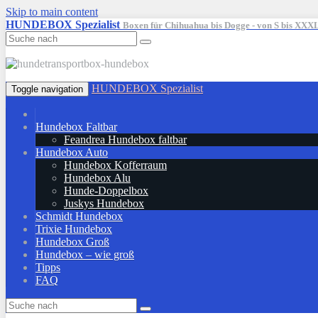
Skip to main content
HUNDEBOX Spezialist
Boxen für Chihuahua bis Dogge - von S bis XXX
HUNDEBOX Spezialist
Toggle navigation
Hundebox Faltbar
Feandrea Hundebox faltbar
Hundebox Auto
Hundebox Kofferraum
Hundebox Alu
Hunde-Doppelbox
Juskys Hundebox
Schmidt Hundebox
Trixie Hundebox
Hundebox Groß
Hundebox – wie groß
Tipps
FAQ