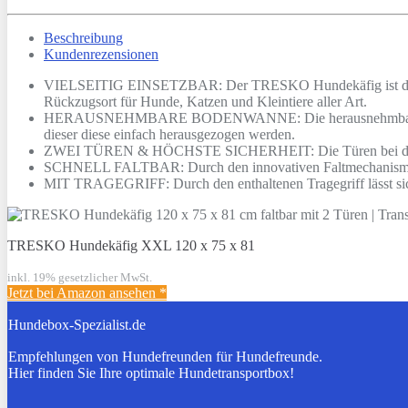
Beschreibung
Kundenrezensionen
VIELSEITIG EINSETZBAR: Der TRESKO Hundekäfig ist der ideale
Rückzugsort für Hunde, Katzen und Kleintiere aller Art.
HERAUSNEHMBARE BODENWANNE: Die herausnehmbaren und was
dieser diese einfach herausgezogen werden.
ZWEI TÜREN & HÖCHSTE SICHERHEIT: Die Türen bei diesem Drah
SCHNELL FALTBAR: Durch den innovativen Faltmechanismus, k
MIT TRAGEGRIFF: Durch den enthaltenen Tragegriff lässt sich 
TRESKO Hundekäfig XXL 120 x 75 x 81
inkl. 19% gesetzlicher MwSt.
Jetzt bei Amazon ansehen
*
Hundebox-Spezialist.de
Empfehlungen von Hundefreunden für Hundefreunde.
Hier finden Sie Ihre optimale Hundetransportbox!