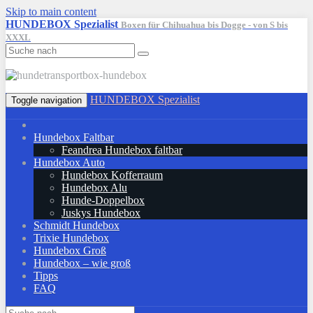
Skip to main content
HUNDEBOX Spezialist
Boxen für Chihuahua bis Dogge - von S bis
XXXL
HUNDEBOX Spezialist
Toggle navigation
Hundebox Faltbar
Feandrea Hundebox faltbar
Hundebox Auto
Hundebox Kofferraum
Hundebox Alu
Hunde-Doppelbox
Juskys Hundebox
Schmidt Hundebox
Trixie Hundebox
Hundebox Groß
Hundebox – wie groß
Tipps
FAQ