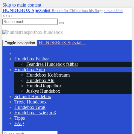
Skip to main content
HUNDEBOX Spezialist
Boxen für Chihuahua bis Dogge - von S bis
XXXL
HUNDEBOX Spezialist
Toggle navigation
Hundebox Faltbar
Feandrea Hundebox faltbar
Hundebox Auto
Hundebox Kofferraum
Hundebox Alu
Hunde-Doppelbox
Juskys Hundebox
Schmidt Hundebox
Trixie Hundebox
Hundebox Groß
Hundebox – wie groß
Tipps
FAQ