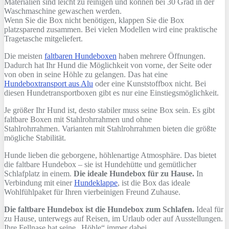
Materialien sind leicht zu reinigen und können bei 30 Grad in der
Waschmaschine gewaschen werden.
Wenn Sie die Box nicht benötigen, klappen Sie die Box
platzsparend zusammen. Bei vielen Modellen wird eine praktische
Tragetasche mitgeliefert.
Die meisten
faltbaren Hundeboxen
haben mehrere Öffnungen.
Dadurch hat Ihr Hund die Möglichkeit von vorne, der Seite oder
von oben in seine Höhle zu gelangen. Das hat eine
Hundeboxtransport aus Alu
oder eine Kunststoffbox nicht. Bei
diesen Hundetransportboxen gibt es nur eine Einstiegsmöglichkeit.
Je größer Ihr Hund ist, desto stabiler muss seine Box sein. Es gibt
faltbare Boxen mit Stahlrohrrahmen und ohne
Stahlrohrrahmen. Varianten mit Stahlrohrrahmen bieten die größte
mögliche Stabilität.
Hunde lieben die geborgene, höhlenartige Atmosphäre. Das bietet
die faltbare Hundebox – sie ist Hundehütte und gemütlicher
Schlafplatz in einem.
Die ideale Hundebox für zu Hause.
In
Verbindung mit einer
Hundeklappe
, ist die Box das ideale
Wohlfühlpaket für Ihren vierbeinigen Freund Zuhause.
Die faltbare Hundebox ist die Hundebox zum Schlafen.
Ideal für
zu Hause, unterwegs auf Reisen, im Urlaub oder auf Ausstellungen.
Ihre Fellnase hat seine „Höhle“ immer dabei.