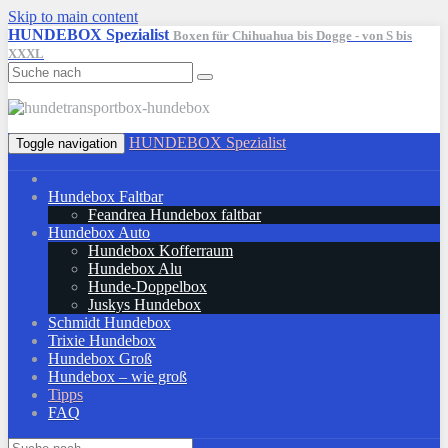
Skip to main content
HUNDEBOX Spezialist
Boxen für Chihuahua bis Dogge - von S bis
XXXL
HUNDEBOX Spezialist
Toggle navigation
Hundebox Faltbar
Feandrea Hundebox faltbar
Hundebox Auto
Hundebox Kofferraum
Hundebox Alu
Hunde-Doppelbox
Juskys Hundebox
Schmidt Hundebox
Trixie Hundebox
Hundebox Groß
Hundebox – wie groß
Tipps
FAQ