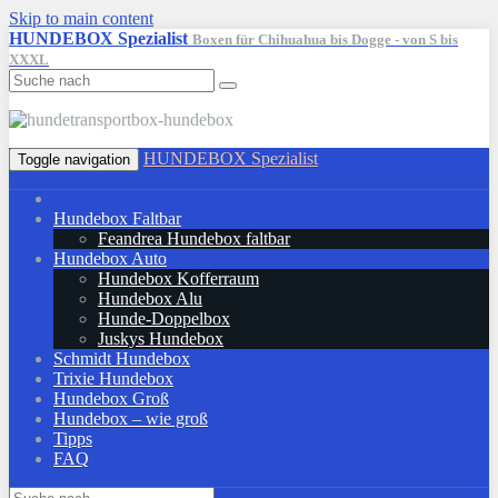
Skip to main content
HUNDEBOX Spezialist
Boxen für Chihuahua bis Dogge - von S bis
XXXL
HUNDEBOX Spezialist
Toggle navigation
Hundebox Faltbar
Feandrea Hundebox faltbar
Hundebox Auto
Hundebox Kofferraum
Hundebox Alu
Hunde-Doppelbox
Juskys Hundebox
Schmidt Hundebox
Trixie Hundebox
Hundebox Groß
Hundebox – wie groß
Tipps
FAQ